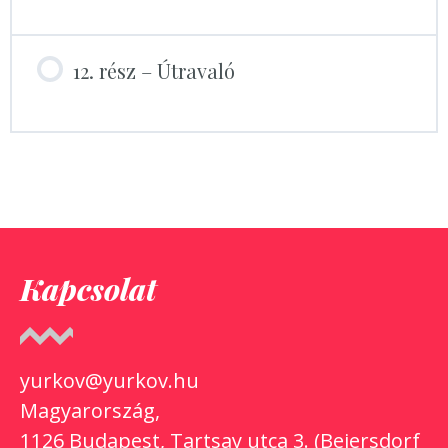
12. rész – Útravaló
Kapcsolat
yurkov@yurkov.hu
Magyarország,
1126 Budapest, Tartsay utca 3. (Beiersdorf