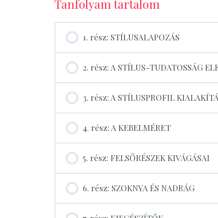
Tanfolyam tartalom
1. rész: STÍLUSALAPOZÁS
2. rész: A STÍLUS-TUDATOSSÁG EL
3. rész: A STÍLUSPROFIL KIALAKÍT
4. rész: A KEBELMÉRET
5. rész: FELSŐRÉSZEK KIVÁGÁSAI
6. rész: SZOKNYA ÉS NADRÁG
7. rész: KIEGÉSZÍTŐK