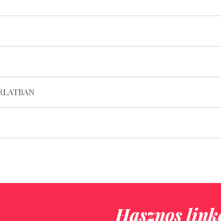
ORLATBAN
Hasznos link