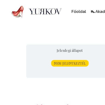
Főoldal
👠 Aka
Jelenlegi állapot
NEM JELENTKEZTÉL