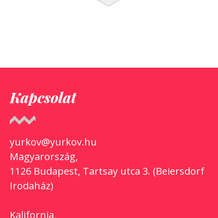
Kapcsolat
yurkov@yurkov.hu
Magyarország,
1126 Budapest, Tartsay utca 3. (Beiersdorf
Irodaház)
Kalifornia,