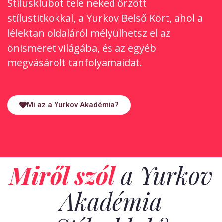
Stílusklubot tele neked őrzött
stílustitkokkal, a Yurkov Belső Kört, ahol a
lélektan oldaláról mélyülhetsz el az
önismeret világába, és az egyéb
megvásárolt tanfolyamaidat.
Mi az a Yurkov Akadémia?
Miről szól
a Yurkov
Akadémia