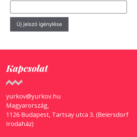
Új jelszó igénylése
Kapcsolat
yurkov@yurkov.hu
Magyarország,
1126 Budapest, Tartsay utca 3. (Beiersdorf
Irodaház)