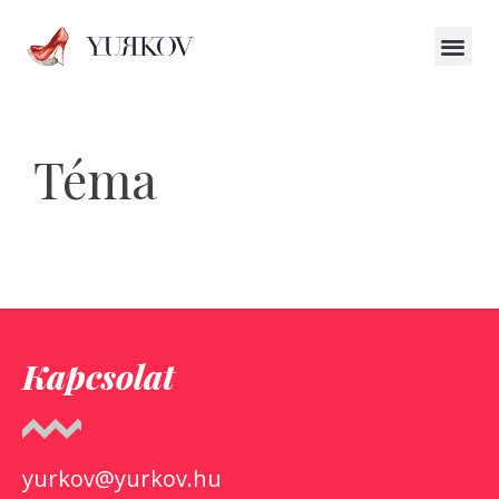
Téma
Kapcsolat
yurkov@yurkov.hu