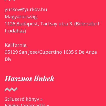
yurkov@yurkov.hu
Magyarország,
1126 Budapest, Tartsay utca 3. (Beiersdorf
Irodaház)
Kalifornia,
95129 San Jose/Cupertino 1035 S De Anza
Blv
Hasznos linkek
Stíluserő könyv »
Egyéni tanácsadás »