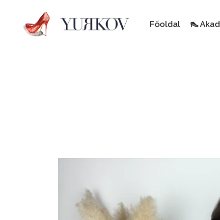
Főoldal
👠 Aka