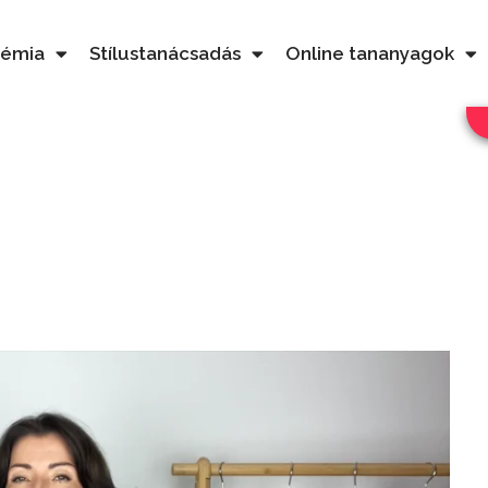
démia
Stílustanácsadás
Online tananyagok