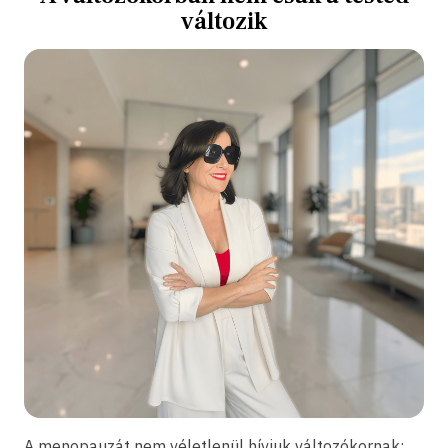
változik
A menopauzát nem véletlenül hívjuk változókornak: