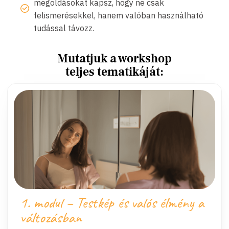
megoldásokat kapsz, hogy ne csak
felismerésekkel, hanem valóban használható
tudással távozz.
Mutatjuk a workshop
teljes tematikáját:
1. modul – Testkép és valós élmény a
változásban