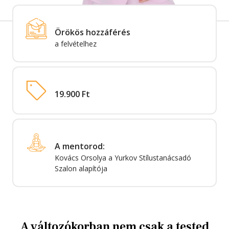
Örökös hozzáférés
a felvételhez
19.900 Ft
A mentorod:
Kovács Orsolya a Yurkov Stílustanácsadó
Szalon alapítója
A változókorban nem csak a tested