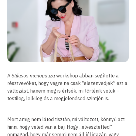
A
Stílusos menopauza
workshop abban segítette a
résztvevőket, hogy végre ne csak “elszenvedjék” ezt a
változást, hanem meg is értsék, mi történik velük –
testileg, lelkileg és a megjelenésed szintjén is.
Mert amíg nem látod tisztán, mi változott, könnyű azt
hinni, hogy veled van a baj. Hogy „elvesztetted”
önmagad, hogy már semmi nem áll jól igazán, vagy