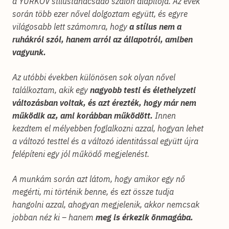
a YURKOV stílustanácsadó szalon alapítója. Az évek
során több ezer nővel dolgoztam együtt, és egyre
világosabb lett számomra, hogy
a stílus nem a
ruhákról szól, hanem arról az állapotról, amiben
vagyunk.
Az utóbbi években különösen sok olyan nővel
találkoztam, akik egy
nagyobb testi és élethelyzeti
változásban voltak, és azt érezték, hogy már nem
működik az, ami korábban működött.
Innen
kezdtem el mélyebben foglalkozni azzal, hogyan lehet
a változó testtel és a változó identitással együtt újra
felépíteni egy jól működő megjelenést.
A munkám során azt látom, hogy amikor egy nő
megérti, mi történik benne, és ezt össze tudja
hangolni azzal, ahogyan megjelenik, akkor nemcsak
jobban néz ki – hanem
meg is érkezik önmagába.