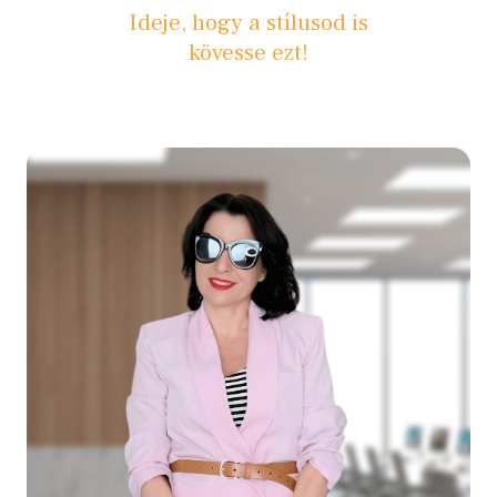
Ideje, hogy a stílusod is
kövesse ezt!