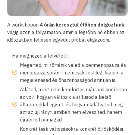
A workshopon
4 órán keresztül élőben dolgoztunk
végig azon a folyamaton, amin a legtöbb nő ebben az
időszakban teljesen egyedül próbál eligazodni.
Ha megnézed a felvételt:
Megérted, mi történik veled a perimenopauza és
menopauza során – nemcsak testileg, hanem a
megjelenésed és önazonosságod szintjén is.
Átlátod, miért nem komfortos már, ami korábban
az volt, hogyan változik a stílusod a belső
állapotoddal együtt, és hogyan találhatod meg
azt az új irányt, amiben nem elveszíted, hanem
újraérted önmagad.
Konkrét testi változásokra konkrét öltözködési