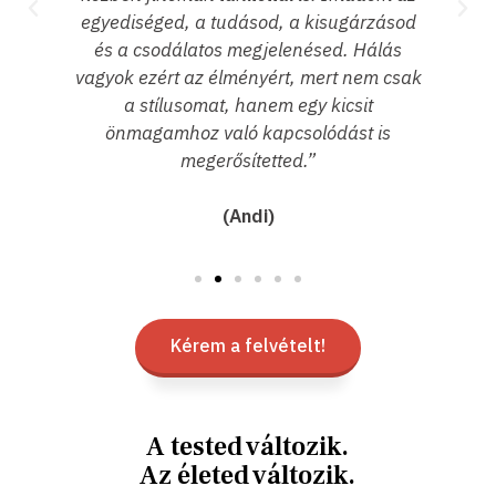
ásod
ás
csak
s
Kérem a felvételt!
A tested változik.
Az életed változik.