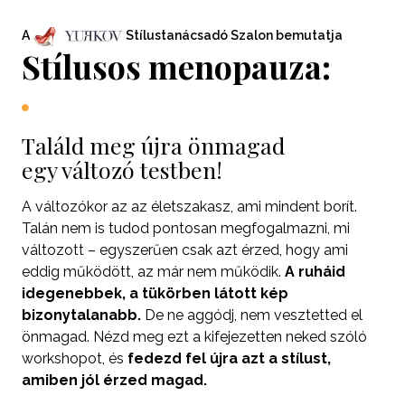
A
Stílustanácsadó Szalon bemutatja
Stílusos menopauza:
Találd meg újra önmagad
egy változó testben!
A változókor az az életszakasz, ami mindent borít.
Talán nem is tudod pontosan megfogalmazni, mi
változott – egyszerűen csak azt érzed, hogy ami
eddig működött, az már nem működik.
A ruháid
idegenebbek, a tükörben látott kép
bizonytalanabb.
De ne aggódj, nem vesztetted el
önmagad. Nézd meg ezt a kifejezetten neked szóló
workshopot, és
fedezd fel újra azt a stílust,
amiben jól érzed magad.