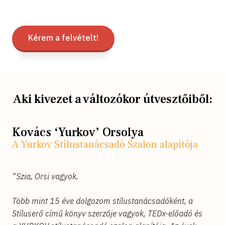
Kérem a felvételt!
Aki kivezet a változókor útvesztőiből:
Kovács ‘Yurkov’ Orsolya
A Yurkov Stílustanácsadó Szalon alapítója
“Szia, Orsi vagyok.
Több mint 15 éve dolgozom stílustanácsadóként, a
Stíluserő című könyv szerzője vagyok, TEDx-előadó és