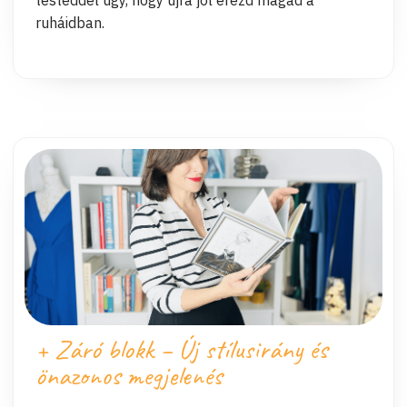
testeddel úgy, hogy újra jól érezd magad a
ruháidban.
+ Záró blokk – Új stílusirány és
önazonos megjelenés