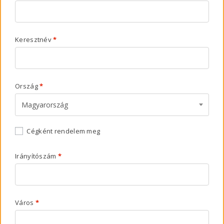
Keresztnév
*
Ország
*
Magyarország
Cégként rendelem meg
Irányítószám
*
Város
*