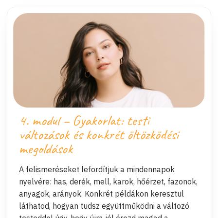
4. modul – Gyakorlat: testi
változások és konkrét öltözködési
megoldások
A felismeréseket lefordítjuk a mindennapok
nyelvére: has, derék, mell, karok, hőérzet, fazonok,
anyagok, arányok. Konkrét példákon keresztül
láthatod, hogyan tudsz együttműködni a változó