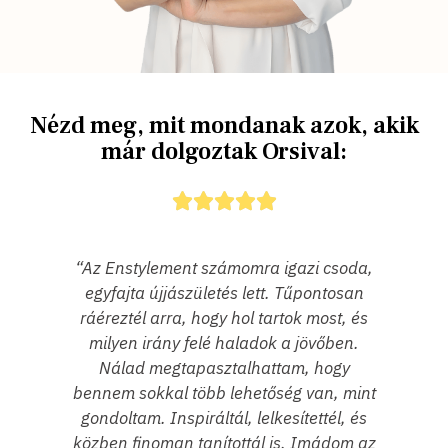
Nézd meg, mit mondanak azok, akik
már dolgoztak Orsival:





da,
“Még nem igazán tudom megfogalmazni,
an
hogy mi történik bennem, de hatalmas
 és
változás lesz! Jön vissza az erőm, és
n.
valóban a szetteken keresztül.”
mint
(Kriszta)
 és
m az