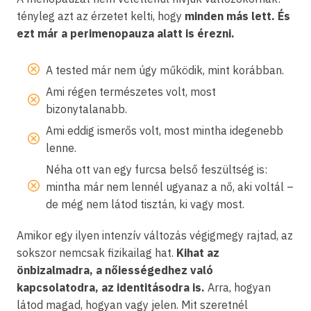
tényleg azt az érzetet kelti, hogy
minden más lett. És
ezt már a perimenopauza alatt is érezni.
A tested már nem úgy működik, mint korábban.
Ami régen természetes volt, most
bizonytalanabb.
Ami eddig ismerős volt, most mintha idegenebb
lenne.
Néha ott van egy furcsa belső feszültség is:
mintha már nem lennél ugyanaz a nő, aki voltál –
de még nem látod tisztán, ki vagy most.
Amikor egy ilyen intenzív változás végigmegy rajtad, az
sokszor nemcsak fizikailag hat.
Kihat az
önbizalmadra, a nőiességedhez való
kapcsolatodra, az identitásodra is.
Arra, hogyan
látod magad, hogyan vagy jelen. Mit szeretnél