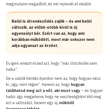
megmutatni magadból, és mit rejtenél el inkább.
Belül is átrendeződés zajlik – és ami belül
változik, az előbb-utóbb kívül is új
egyensúlyt kér. Ezért van az, hogy ami
korábban működött, most már sokszor nem
adja ugyanazt az érzést.
És igen, emiatt érzed azt, hogy “már öltözködni sem
tudsz”.
De a valódi kérdés ilyenkor nem az, hogy hogyan nézz
ki „úgy, mint régen”. Hanem az, hogy
hogyan
találhatod meg azt a nőt, aki most vagy
– és hogyan
tudsz úgy megjelenni, hogy ne veszteségként éld meg
ezt a változást, hanem egy új,
működő
önazonosságként.