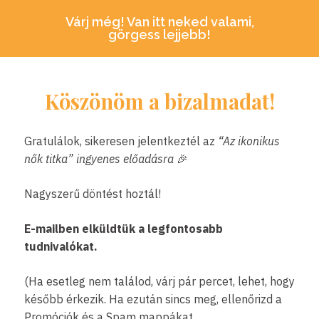
Várj még! Van itt neked valami,
görgess lejjebb!
Köszönöm a bizalmadat!
Gratulálok, sikeresen jelentkeztél az
“Az ikonikus
nők titka
” ingyenes előadásra
🎉
Nagyszerű döntést hoztál!
E-mailben elküldtük a legfontosabb
tudnivalókat.
(Ha esetleg nem találod, várj pár percet, lehet, hogy
később érkezik. Ha ezután sincs meg, ellenőrizd a
Promóciók és a Spam mappákat.