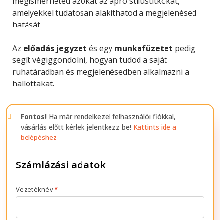
megismerheted azokat az apró stílustitkokat,
amelyekkel tudatosan alakíthatod a megjelenésed
hatását.
Az
előadás jegyzet
és egy
munkafüzetet
pedig
segít végiggondolni, hogyan tudod a saját
ruhatáradban és megjelenésedben alkalmazni a
hallottakat.
Szerezd be a teljes csomagot jelképes áron,
Fontos!
Ha már rendelkezel felhasználói fiókkal,
csupán 4.900 Ft-ért!
vásárlás előtt kérlek jelentkezz be!
Kattints ide a
belépéshez
Számlázási adatok
Vezetéknév
*