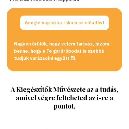
Google naptárba rakom az előadást
Nagyon örülök, hogy velem tartasz, bízom
benne, hogy a Te gardróbodat is szebbé
tudjuk varázsolni együtt 🥰
A Kiegészítők Művészete az a tudás,
amivel végre felteheted az i-re a
pontot.