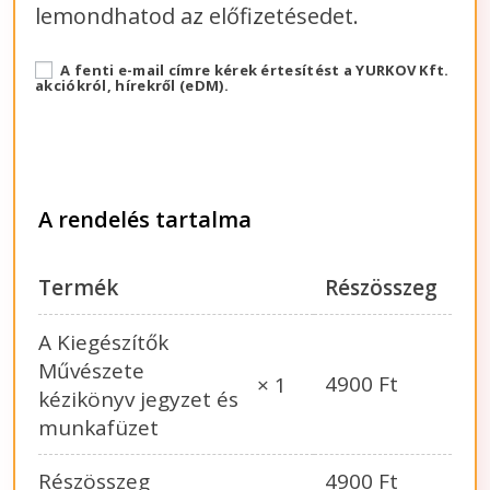
lemondhatod az előfizetésedet.
A fenti e-mail címre kérek értesítést a YURKOV Kft.
akciókról, hírekről (eDM).
A rendelés tartalma
Termék
Részösszeg
A Kiegészítők
Művészete
4900
Ft
× 1
kézikönyv jegyzet és
munkafüzet
Részösszeg
4900
Ft