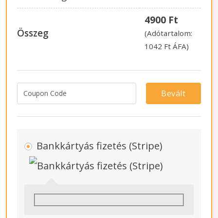
4900
Ft
Összeg
(Adótartalom:
1042
Ft
ÁFA)
Bevált
Bankkártyás fizetés (Stripe)