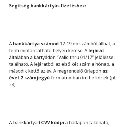
Segítség bankkártyás fizetéshez:
A
bankkártya számod
12-19 db számból állhat, a
fenti mintán látható helyen keresd. A
lejárat
általában a kártyádon “Valid thru 01/17” jelöléssel
található. A lejáratból az első két szám a hónap, a
második kettő az év. A megrendelő űrlapon
az
évet 2 számjegyű
formátumban írd be kérlek (pl.:
24)
A bankkártyád
CVV kódja
a hátlapon található,