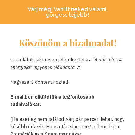
Várj még! Van itt neked valami,
görgess lejjebb!
Köszönöm a bizalmadat!
Gratulálok, sikeresen jelentkeztél az
“A női stílus 4
energiája
” ingyenes előadásra
🎉
Nagyszerű döntést hoztál!
E-mailben elküldtük a legfontosabb
tudnivalókat.
(Ha esetleg nem találod, várj pár percet, lehet, hogy
később érkezik. Ha ezután sincs meg, ellenőrizd a
Promóciók és a Spam mappákat.