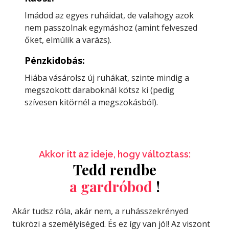
Imádod az egyes ruháidat, de valahogy azok
nem passzolnak egymáshoz (amint felveszed
őket, elmúlik a varázs).
Pénzkidobás:
Hiába vásárolsz új ruhákat, szinte mindig a
megszokott daraboknál kötsz ki (pedig
szívesen kitörnél a megszokásból).
Akkor itt az ideje, hogy változtass:
Tedd rendbe
a gardróbod
!
Akár tudsz róla, akár nem, a ruhásszekrényed
tükrözi a személyiséged. És ez így van jól! Az viszont