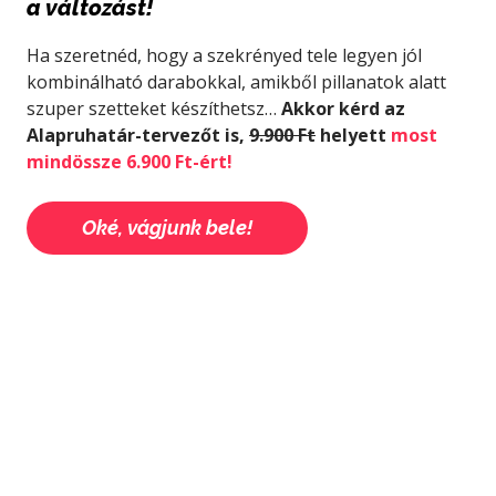
a változást!
Ha szeretnéd, hogy a szekrényed tele legyen jól
kombinálható darabokkal, amikből pillanatok alatt
szuper szetteket készíthetsz…
Akkor kérd az
Alapruhatár-tervezőt is,
9.900 Ft
helyett
most
mindössze
6.900
Ft-ért!
Oké, vágjunk bele!