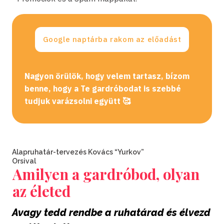
Google naptárba rakom az előadást
Nagyon örülök, hogy velem tartasz, bízom
benne, hogy a Te gardróbodat is szebbé
tudjuk varázsolni együtt 🥰
Alapruhatár-tervezés Kovács “Yurkov”
Orsival
Amilyen a gardróbod, olyan
az életed
Avagy tedd rendbe a ruhatárad és élvezd