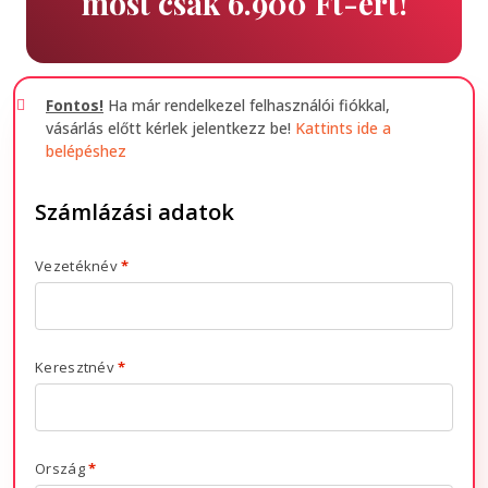
most csak 6.900 Ft-ért!
Fontos!
Ha már rendelkezel felhasználói fiókkal,
vásárlás előtt kérlek jelentkezz be!
Kattints ide a
belépéshez
Számlázási adatok
Vezetéknév
*
Keresztnév
*
Ország
*