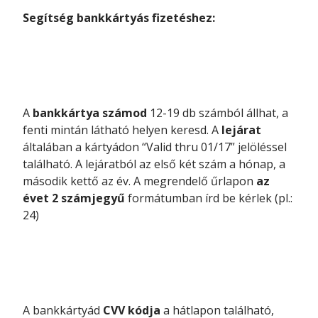
Segítség bankkártyás fizetéshez:
A
bankkártya számod
12-19 db számból állhat, a
fenti mintán látható helyen keresd. A
lejárat
általában a kártyádon “Valid thru 01/17” jelöléssel
található. A lejáratból az első két szám a hónap, a
második kettő az év. A megrendelő űrlapon
az
évet 2 számjegyű
formátumban írd be kérlek (pl.:
24)
A bankkártyád
CVV kódja
a hátlapon található,