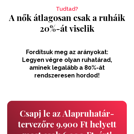
Tudtad?
A nők átlagosan csak a ruháik
20%-át viselik
Fordítsuk meg az arányokat:
Legyen végre olyan ruhatárad,
aminek legalább a 80%-át
rendszeresen hordod!
Csapj le az Alapruhatár-
tervezőre 9.900 Ft helyett