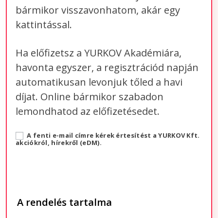
bármikor visszavonhatom, akár egy
kattintással.
Ha előfizetsz a YURKOV Akadémiára,
havonta egyszer, a regisztrációd napján
automatikusan levonjuk tőled a havi
díjat. Online bármikor szabadon
lemondhatod az előfizetésedet.
A fenti e-mail címre kérek értesítést a YURKOV Kft.
akciókról, hírekről (eDM).
A rendelés tartalma