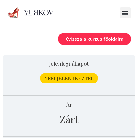
Vissza a kurzus főoldalra
Jelenlegi állapot
NEM JELENTKEZTÉL
Ár
Zárt