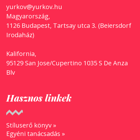
yurkov@yurkov.hu
Magyarország,
1126 Budapest, Tartsay utca 3. (Beiersdorf
Irodaház)
Kalifornia,
95129 San Jose/Cupertino 1035 S De Anza
Blv
Hasznos linkek
Stíluserő könyv »
Egyéni tanácsadás »