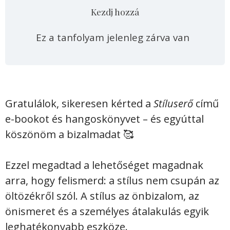
Kezdj hozzá
Ez a tanfolyam jelenleg zárva van
Gratulálok, sikeresen kérted a
Stíluserő
című
e-bookot és hangoskönyvet – és egyúttal
köszönöm a bizalmadat 🥰
Ezzel megadtad a lehetőséget magadnak
arra, hogy felismerd: a stílus nem csupán az
öltözékről szól. A stílus az önbizalom, az
önismeret és a személyes átalakulás egyik
leghatékonyabb eszköze.