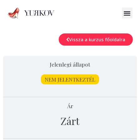
Vissza a kurzus főoldalra
Jelenlegi állapot
NEM JELENTKEZTÉL
Ár
Zárt