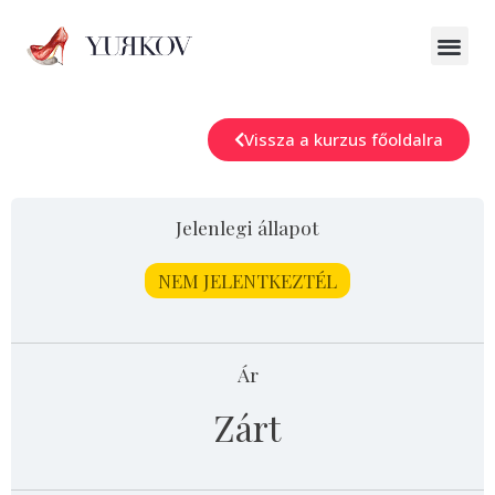
Vissza a kurzus főoldalra
Jelenlegi állapot
NEM JELENTKEZTÉL
Ár
Zárt