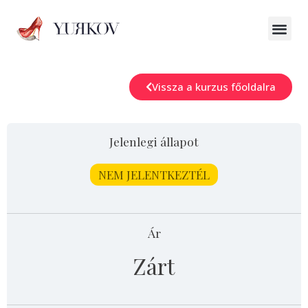
Vissza a kurzus főoldalra
Jelenlegi állapot
NEM JELENTKEZTÉL
Ár
Zárt