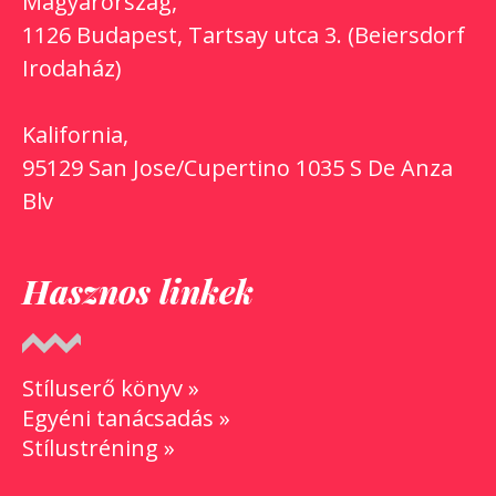
Magyarország,
1126 Budapest, Tartsay utca 3. (Beiersdorf
Irodaház)
Kalifornia,
95129 San Jose/Cupertino 1035 S De Anza
Blv
Hasznos linkek
Stíluserő könyv »
Egyéni tanácsadás »
Stílustréning »