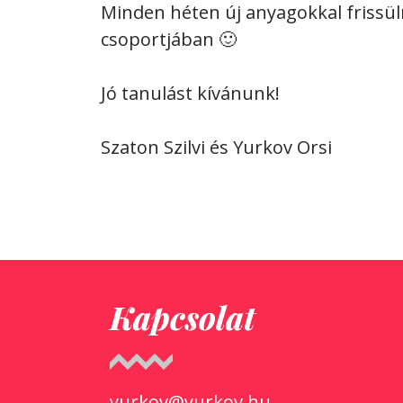
Minden héten új anyagokkal frissül
csoportjában 🙂
Jó tanulást kívánunk!
Szaton Szilvi és Yurkov Orsi
Kapcsolat
yurkov@yurkov.hu