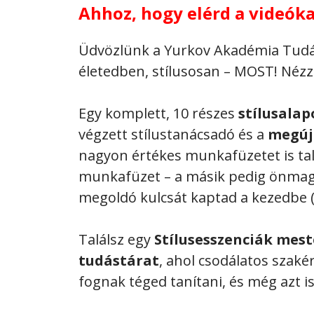
Ahhoz, hogy elérd a videók
Üdvözlünk a Yurkov Akadémia Tudástá
életedben, stílusosan – MOST! Nézz
Egy komplett, 10 részes
stílusalap
végzett stílustanácsadó és a
megúj
nagyon értékes munkafüzetet is talá
munkafüzet – a másik pedig önmagá
megoldó kulcsát kaptad a kezedbe (4
Találsz egy
Stílusesszenciák mes
tudástárat
, ahol csodálatos szaké
fognak téged tanítani, és még azt 