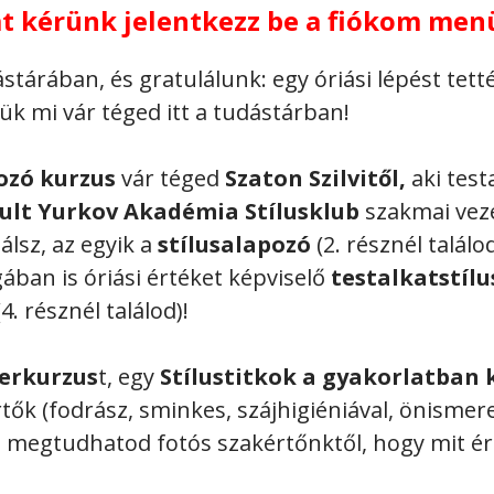
at kérünk jelentkezz be a fiókom men
rában, és gratulálunk: egy óriási lépést tettél
ük mi vár téged itt a tudástárban!
ozó kurzus
vár téged
Szaton Szilvitől,
aki test
ult Yurkov Akadémia Stílusklub
szakmai veze
lsz, az egyik a
stílusalapozó
(2. résznél talál
ban is óriási értéket képviselő
testalkatstílu
. résznél találod)!
terkurzus
t, egy
Stílustitkok a gyakorlatban 
rtők (fodrász, sminkes, szájhigiéniával, önisme
is megtudhatod fotós szakértőnktől, hogy mit é