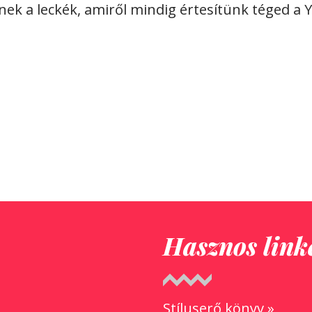
nek a leckék, amiről mindig értesítünk téged 
Hasznos link
Stíluserő könyv »