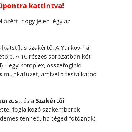
üpontra kattintva!
 azért, hogy jelen légy az
alkatstílus szakértő, A Yurkov-nál
tője. A 10 részes sorozatban két
od) – egy komplex, összefoglaló
s
munkafüzet, amivel a testalkatod
kurzus
t, és a
Szakértői
rettel foglalkozó szakemberek
rdemes tenned, ha téged fotóznak).