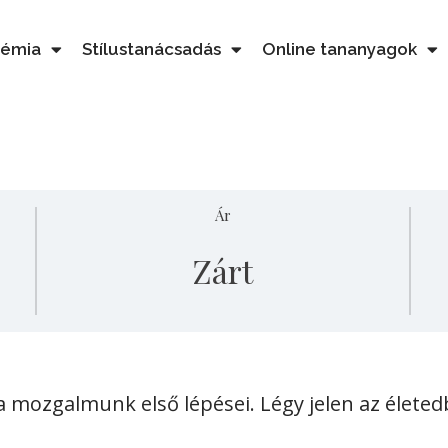
démia
Stílustanácsadás
Online tananyagok
Ár
Zárt
a mozgalmunk első lépései. Légy jelen az élete