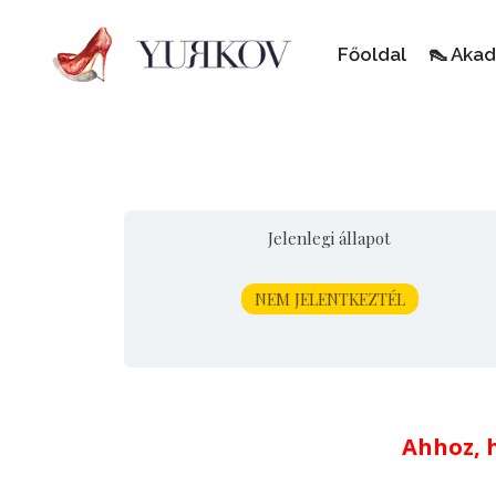
Főoldal
👠 Aka
Jelenlegi állapot
NEM JELENTKEZTÉL
Ahhoz, h