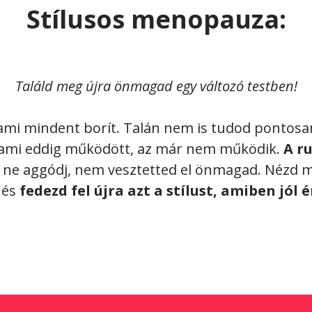
Stílusos menopauza:
Találd meg újra önmagad egy változó testben!
, ami mindent borít. Talán nem is tudod pontosa
y ami eddig működött, az már nem működik.
A r
ne aggódj, nem vesztetted el önmagad. Nézd me
 és
fedezd fel újra azt a stílust, amiben jól