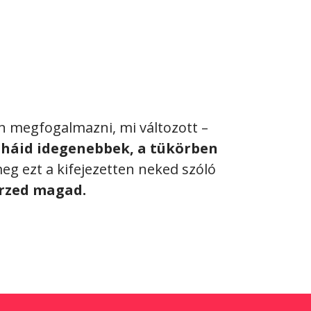
n megfogalmazni, mi változott –
uháid idegenebbek, a tükörben
g ezt a kifejezetten neked szóló
 érzed magad.