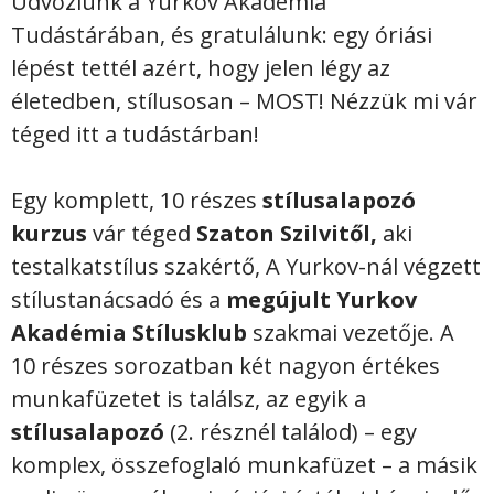
Üdvözlünk a Yurkov Akadémia
Tudástárában, és gratulálunk: egy óriási
lépést tettél azért, hogy jelen légy az
életedben, stílusosan – MOST! Nézzük mi vár
téged itt a tudástárban!
Egy komplett, 10 részes
stílusalapozó
kurzus
vár téged
Szaton Szilvitől,
aki
testalkatstílus szakértő, A Yurkov-nál végzett
stílustanácsadó és a
megújult Yurkov
Akadémia Stílusklub
szakmai vezetője. A
10 részes sorozatban két nagyon értékes
munkafüzetet is találsz, az egyik a
stílusalapozó
(2. résznél találod) – egy
komplex, összefoglaló munkafüzet – a másik