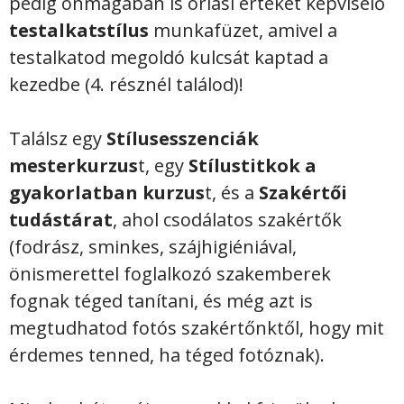
pedig önmagában is óriási értéket képviselő
testalkatstílus
munkafüzet, amivel a
testalkatod megoldó kulcsát kaptad a
kezedbe (4. résznél találod)!
Találsz egy
Stílusesszenciák
mesterkurzus
t, egy
Stílustitkok a
gyakorlatban kurzus
t, és a
Szakértői
tudástárat
, ahol csodálatos szakértők
(fodrász, sminkes, szájhigiéniával,
önismerettel foglalkozó szakemberek
fognak téged tanítani, és még azt is
megtudhatod fotós szakértőnktől, hogy mit
érdemes tenned, ha téged fotóznak).