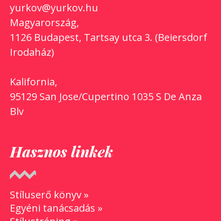
yurkov@yurkov.hu
Magyarország,
1126 Budapest, Tartsay utca 3. (Beiersdorf
Irodaház)
Kalifornia,
95129 San Jose/Cupertino 1035 S De Anza
Blv
Hasznos linkek
Stíluserő könyv »
Egyéni tanácsadás »