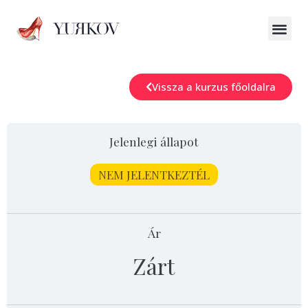
Vissza a kurzus főoldalra
Jelenlegi állapot
NEM JELENTKEZTÉL
Ár
Zárt