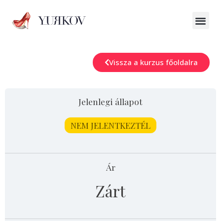
Vissza a kurzus főoldalra
Jelenlegi állapot
NEM JELENTKEZTÉL
Ár
Zárt