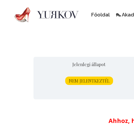
Főoldal
👠 Aka
Jelenlegi állapot
NEM JELENTKEZTÉL
Ahhoz, h