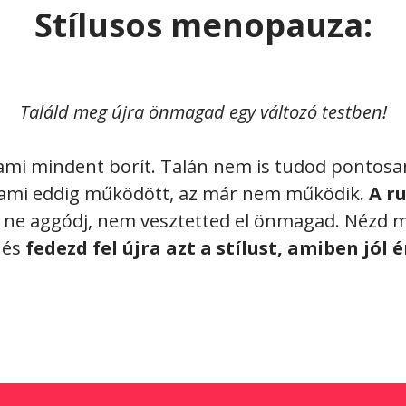
Stílusos menopauza:
Találd meg újra önmagad egy változó testben!
, ami mindent borít. Talán nem is tudod pontosa
y ami eddig működött, az már nem működik.
A r
ne aggódj, nem vesztetted el önmagad. Nézd me
 és
fedezd fel újra azt a stílust, amiben jól