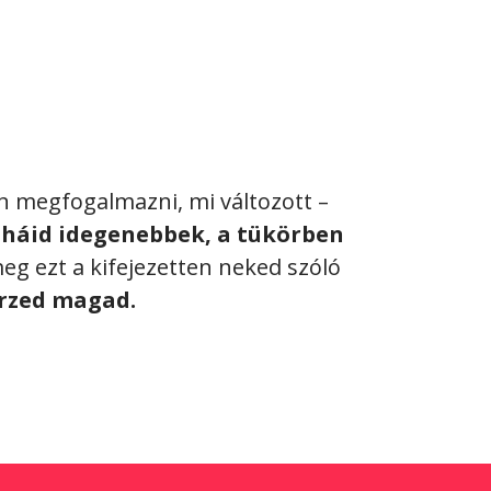
n megfogalmazni, mi változott –
uháid idegenebbek, a tükörben
g ezt a kifejezetten neked szóló
 érzed magad.