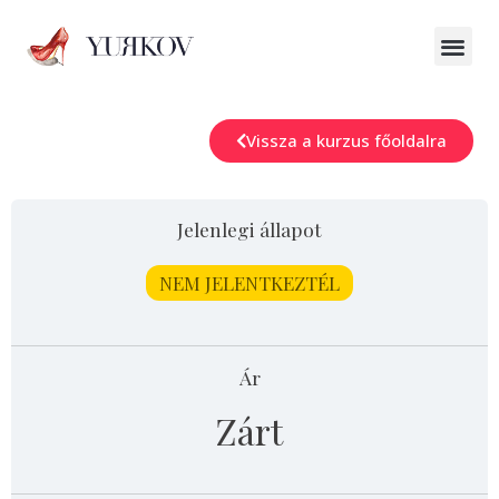
Vissza a kurzus főoldalra
Jelenlegi állapot
NEM JELENTKEZTÉL
Ár
Zárt