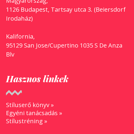
Magyarország,
1126 Budapest, Tartsay utca 3. (Beiersdorf
Irodaház)
Kalifornia,
95129 San Jose/Cupertino 1035 S De Anza
Blv
Hasznos linkek
Stíluserő könyv »
Egyéni tanácsadás »
Stílustréning »