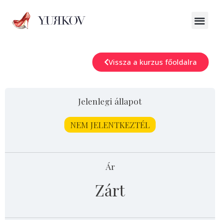
Vissza a kurzus főoldalra
Jelenlegi állapot
NEM JELENTKEZTÉL
Ár
Zárt