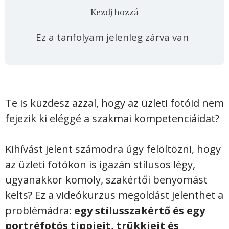
Kezdj hozzá
Ez a tanfolyam jelenleg zárva van
Te is küzdesz azzal, hogy az üzleti fotóid nem
fejezik ki eléggé a szakmai kompetenciáidat?
Kihívást jelent számodra úgy felöltözni, hogy
az üzleti fotókon is igazán stílusos légy,
ugyanakkor komoly, szakértői benyomást
kelts? Ez a videókurzus megoldást jelenthet a
problémádra:
egy stílusszakértő és egy
portréfotós tippjeit, trükkjeit és