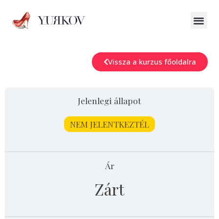
Vissza a kurzus főoldalra
Jelenlegi állapot
NEM JELENTKEZTÉL
Ár
Zárt