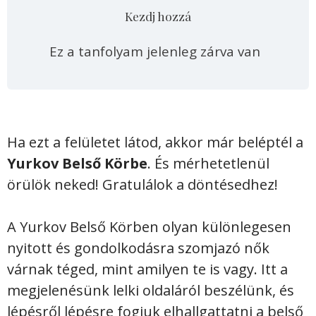
Kezdj hozzá
Ez a tanfolyam jelenleg zárva van
Ha ezt a felületet látod, akkor már beléptél a
Yurkov Belső Körbe
. És mérhetetlenül
örülök neked! Gratulálok a döntésedhez!
A Yurkov Belső Körben olyan különlegesen
nyitott és gondolkodásra szomjazó nők
várnak téged, mint amilyen te is vagy. Itt a
megjelenésünk lelki oldaláról beszélünk, és
lépésről lépésre fogjuk elhallgattatni a belső