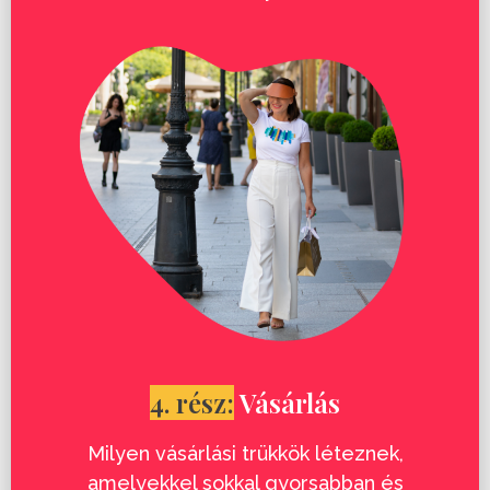
4. rész:
Vásárlás
Milyen vásárlási trükkök léteznek,
amelyekkel sokkal gyorsabban és