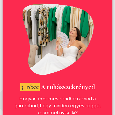
3. rész:
A ruhásszekrényed
Hogyan érdemes rendbe raknod a
gardróbod, hogy minden egyes reggel
örömmel nyisd ki?