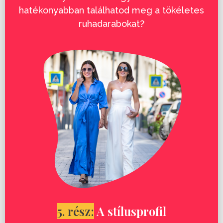
hatékonyabban találhatod meg a tökéletes
ruhadarabokat?
5. rész:
A stílusprofil