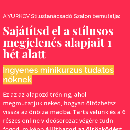
A YURKOV Stílustanácsadó Szalon bemutatja:
Sajátítsd el a stílusos
megjelenés alapjait 1
hét alatt
Ingyenes minikurzus tudatos
nőknek
Ez az az alapozó tréning, ahol
megmutatjuk neked, hogyan öltözhetsz
vissza az önbizalmadba. Tarts velünk és a 6
részes online videósorozat végére tudni
fogod, miképp
állíthatod az öltözködést