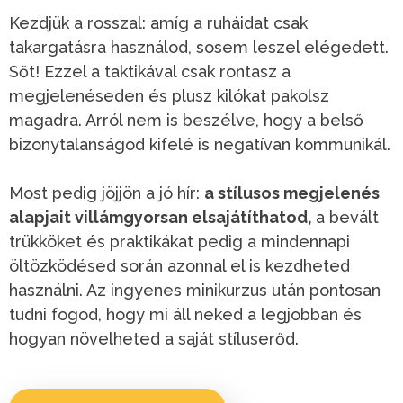
Kezdjük a rosszal: amíg a ruháidat csak
takargatásra használod, sosem leszel elégedett.
Sőt! Ezzel a taktikával csak rontasz a
megjelenéseden és plusz kilókat pakolsz
magadra. Arról nem is beszélve, hogy a belső
bizonytalanságod kifelé is negatívan kommunikál.
Most pedig jöjjön a jó hír:
a stílusos megjelenés
alapjait villámgyorsan elsajátíthatod,
a bevált
trükköket és praktikákat pedig a mindennapi
öltözködésed során azonnal el is kezdheted
használni. Az ingyenes minikurzus után pontosan
tudni fogod, hogy mi áll neked a legjobban és
hogyan növelheted a saját stíluserőd.