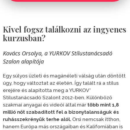
Kivel fogsz találkozni az ingyenes
kurzusban?
Kovács Orsolya, a YURKOV Stílustanácsadó
Szalon alapítója
Egy súlyos üzleti és magánéleti válság után döntött
úgy, hogy változtat az életén. Így talált rá a stílus
erejére és alapította meg a YURKOV*
Stílustanácsadó Szalont 2012-ben. Különböző
szakmai anyagai és videói által már
több mint 1,8
millió nőt szabadított fel a bizonytalanságuk és
ruhásszekrényük terhe alól.
Orsi nemcsak itthon,
hanem Európa más országaiban és Kaliforniában is