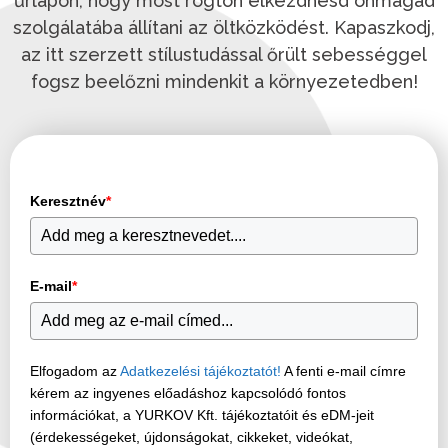
űrlapon, hogy most rögtön elkezdhesd önmagad
szolgálatába állítani az öltközködést. Kapaszkodj,
az itt szerzett stílustudással őrült sebességgel
fogsz beelőzni mindenkit a környezetedben!
Keresztnév
*
E-mail
*
Elfogadom az
Adatkezelési tájékoztatót!
A fenti e-mail címre
kérem az ingyenes előadáshoz kapcsolódó fontos
információkat, a YURKOV Kft. tájékoztatóit és eDM-jeit
(érdekességeket, újdonságokat, cikkeket, videókat,