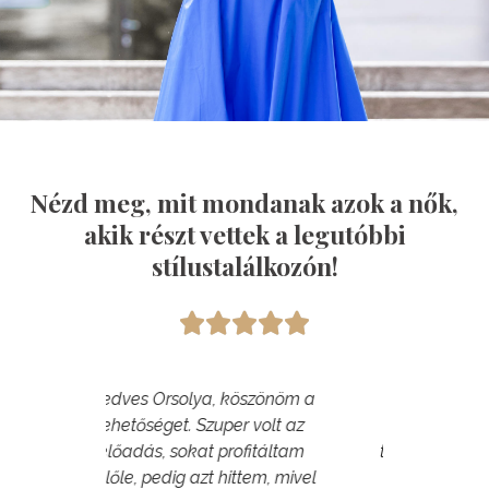
Nézd meg, mit mondanak azok a nők,
akik részt vettek a legutóbbi
stílustalálkozón!





öszönöm a
"A mai előadás fantasztikus
"Hálás
 volt az
volt. Remélem a
látha
fitáltam
továbbiakban is folytatjátok
Gratu
tem, mivel
ezt a vonalat. Köszönök
ked