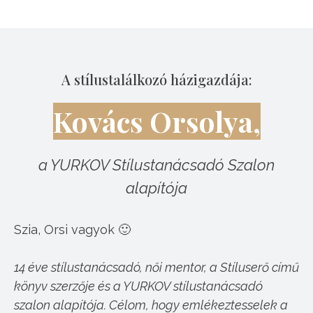
A stílustalálkozó házigazdája:
Kovács Orsolya,
a YURKOV Stílustanácsadó Szalon
alapítója
Szia, Orsi vagyok 🙂
14 éve stílustanácsadó, női mentor, a Stíluserő című
könyv szerzője és a YURKOV stílustanácsadó
szalon alapítója. Célom, hogy emlékeztesselek a