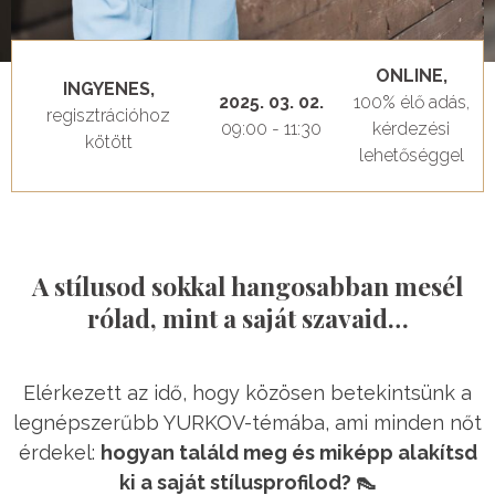
ONLINE,
INGYENES,
2025. 03. 02.
100% élő adás,
regisztrációhoz
09:00 - 11:30
kérdezési
kötött
lehetőséggel
A stílusod sokkal hangosabban mesél
rólad, mint a saját szavaid…
Elérkezett az idő, hogy közösen betekintsünk a
legnépszerűbb YURKOV-témába, ami minden nőt
érdekel:
hogyan találd meg és miképp alakítsd
ki a saját stílusprofilod? 👠