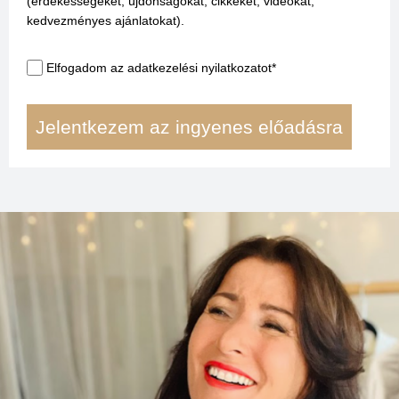
(érdekességeket, újdonságokat, cikkeket, videókat,
kedvezményes ajánlatokat).
Elfogadom az adatkezelési nyilatkozatot*
Jelentkezem az ingyenes előadásra