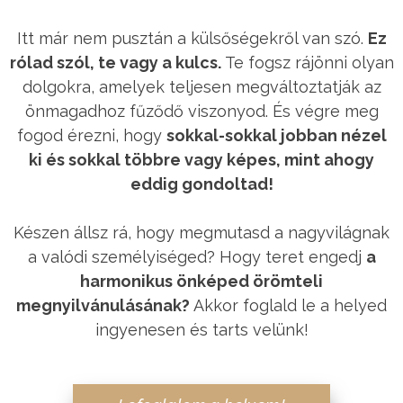
Itt már nem pusztán a külsőségekről van szó.
Ez
rólad szól, te vagy a kulcs.
Te fogsz rájönni olyan
dolgokra, amelyek teljesen megváltoztatják az
önmagadhoz fűződő viszonyod. És végre meg
fogod érezni, hogy
sokkal-sokkal jobban nézel
ki és sokkal többre vagy képes, mint ahogy
eddig gondoltad!
Készen állsz rá, hogy megmutasd a nagyvilágnak
a valódi személyiséged? Hogy teret engedj
a
harmonikus önképed örömteli
megnyilvánulásának?
Akkor foglald le a helyed
ingyenesen és tarts velünk!