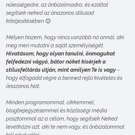
nőiességedre, az önbizalmadra, és ezáltal
segítsek neked az önazonos stílusod
kiteljesítésében
😊
Mélyen hiszem, hogy nincs vonzóbb nő annál, aki
meg meri mutatni a saját személyiségét.
Hivatásom, hogy olyan tanulni, önmagukat
felfedezni vágyó, bátor nőket kísérjek a
stílusfeltárás útján, mint amilyen Te is vagy
–
hogy elfogadd végre a benned rejlő kivételes és
önazonos Nőt.
Minden programommal, cikkemmel,
blogbejegyzésemmel és közösségi média
posztommal az a célom, hogy segítsek Neked
levetkőzni azt, aki te nem vagy, és önbizalommal
teli nővé válni.