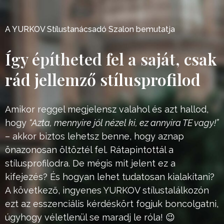
A YURKOV Stílustanácsadó Szalon bemutatja
Így építheted fel a saját, csak
rád jellemző stílusprofilod
Amikor reggel megjelensz valahol és azt hallod,
hogy
“Azta, mennyire jól nézel ki, ez annyira TE vagy!”
–
akkor biztos lehetsz benne, hogy aznap
önazonosan öltöztél fel. Rátapintottál a
stílusprofilodra.
De mégis mit jelent ez a
kifejezés? És hogyan lehet tudatosan kialakítani?
A következő, ingyenes YURKOV stílustalálkozón
ezt az esszenciális kérdéskört fogjuk boncolgatni,
úgyhogy véletlenül se maradj le róla! 😉