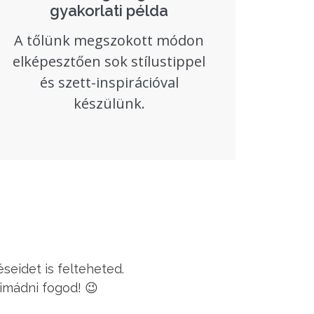
gyakorlati példa​
A tőlünk megszokott módon
elképesztően sok stílustippel
és szett-inspirációval
készülünk.​
seidet is felteheted.
 imádni fogod! 😉