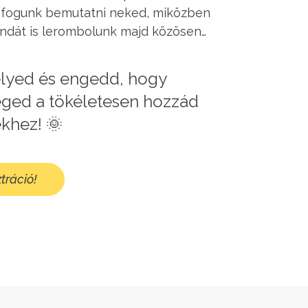
t fogunk bemutatni neked, miközben
ndát is lerombolunk majd közösen…
elyed és engedd, hogy
éged a tökéletesen hozzád
ekhez! 🌞
tráció!