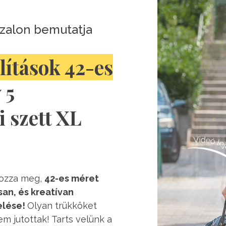
zalon bemutatja
lítások 42-es
 5
 szett XL
rozza meg,
42-es méret
san, és kreatívan
elése!
Olyan trükköket
 jutottak! Tarts velünk a