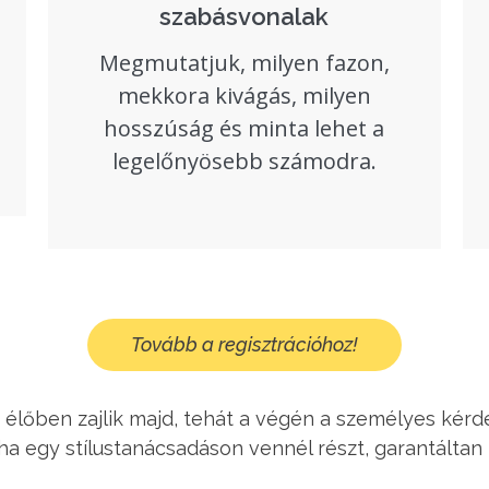
szabásvonalak​
Megmutatjuk, milyen fazon,
mekkora kivágás, milyen
hosszúság és minta lehet a
legelőnyösebb számodra.​
Tovább a regisztrációhoz!
 élőben zajlik majd, tehát a végén a személyes kérdé
ha egy stílustanácsadáson vennél részt, garantáltan