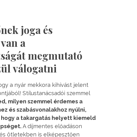
nek joga és
 van a
tságát megmutató
zül válogatni
ogy a nyár mekkora kihívást jelent
ntjából! Stílustanácsadói szemmel
d, milyen szemmel érdemes a
ez és szabásvonalakhoz nyúlni,
hogy a takargatás helyett kiemeld
épséget.
A díjmentes előadáson
és ötletekben is elképesztően