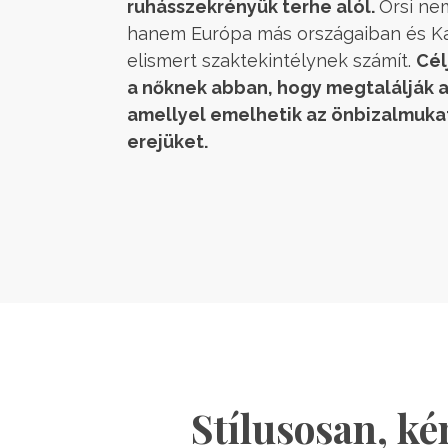
ruhásszekrényük terhe alól.
Orsi ne
hanem Európa más országaiban és Kal
elismert szaktekintélynek számít.
Cél
a nőknek abban, hogy megtalálják a 
amellyel emelhetik az önbizalmuka
erejüket.
Stílusosan, ké