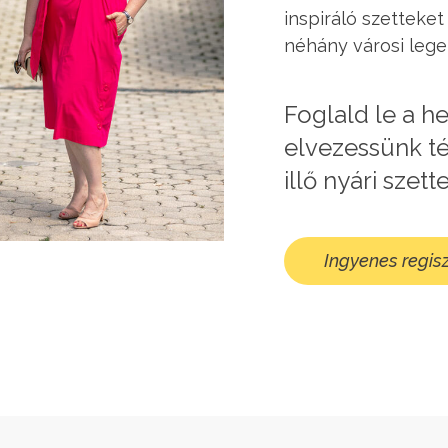
inspiráló szetteke
néhány városi lege
Foglald le a h
elvezessünk t
illő nyári szett
Ingyenes regisz