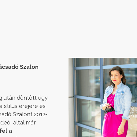
:
nácsadó Szalon
g után döntött úgy,
a stílus erejére és
sadó Szalont 2012-
deói által már
fel a