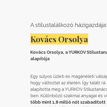
A stílustalálkozó házigazdája
Kovács Orsolya
Kovács Orsolya, a YURKOV Stílusta
alapítója
Egy súlyos üzleti és magánéleti válsá
hogy változtat az életén. Így talált rá 
alapította meg a YURKOV Stílustanác
ben. Különböző szakmai anyagai és vi
több mint 1,8 millió nőt szabadított 