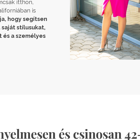
mcsak itthon,
iforniában is
ja, hogy segítsen
saját stílusukat,
t és a személyes
nyelmesen és csinosan 42-