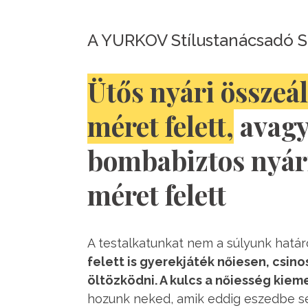
A YURKOV Stílustanácsadó S
Ütős nyári összeál
méret felett,
avagy
bombabiztos nyári
méret felett
A testalkatunkat nem a súlyunk hatá
felett is gyerekjáték nőiesen, csino
öltözködni. A kulcs a nőiesség kiem
hozunk neked, amik eddig eszedbe sem