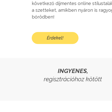
következő díjmentes online stílustal
a szetteket, amikben nyáron is rag
bőrödben!
Érdekel!
INGYENES,
regisztrációhoz kötött