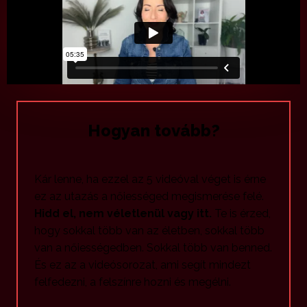
Hogyan tovább?
Kár lenne, ha ezzel az 5 videóval véget is érne
ez az utazás a nőiességed megismerése felé.
Hidd el, nem véletlenül vagy itt.
Te is érzed,
hogy sokkal több van az életben, sokkal több
van a nőiességedben. Sokkal több van benned.
És ez az a videósorozat, ami segít mindezt
felfedezni, a felszínre hozni és megélni.