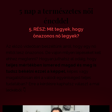
5 nap a természetes női
éneddel
5. RÉSZ: Mit tegyek, hogy
önazonos nő legyek?
Az előző videóban beszéltünk arról, hogy egy nő
mitől lesz önazonos. De vajon milyen lépéseket kell
ehhez megtenni? Hogyan juthatsz el odáig, hogy
teljes mértékben ismered magad és meg is
tudsz békélni ezzel a képpel,
képes vagy
magabiztosan élni a valódi egyéniséged teljes
tudatában? Erre a kérdésre kaphatsz választ a mai
leckéből 👇