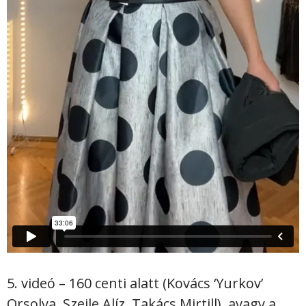
5. videó – 160 centi alatt (Kovács ‘Yurkov’
Orsolya, Szeile Alíz, Takács Mirtill), avagy a