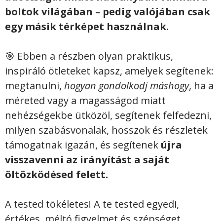
boltok világában – pedig valójában csak
egy másik térképet használnak.
🎯 Ebben a részben olyan praktikus,
inspiráló ötleteket kapsz, amelyek segítenek:
megtanulni,
hogyan gondolkodj máshogy
, ha a
méreted vagy a magasságod miatt
nehézségekbe ütközöl, segítenek felfedezni,
milyen szabásvonalak, hosszok és részletek
támogatnak igazán, és segítenek
újra
visszavenni az irányítást a saját
öltözködésed felett.
A tested tökéletes! A te tested egyedi,
értékes, méltó figyelmet és szépséget