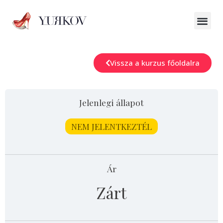
Vissza a kurzus főoldalra
Jelenlegi állapot
NEM JELENTKEZTÉL
Ár
Zárt