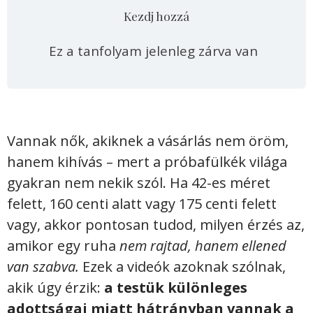
Kezdj hozzá
Ez a tanfolyam jelenleg zárva van
Vannak nők, akiknek a vásárlás nem öröm,
hanem kihívás – mert a próbafülkék világa
gyakran nem nekik szól. Ha 42-es méret
felett, 160 centi alatt vagy 175 centi felett
vagy, akkor pontosan tudod, milyen érzés az,
amikor egy ruha
nem rajtad, hanem ellened
van szabva.
Ezek a videók azoknak szólnak,
akik úgy érzik:
a testük különleges
adottságai miatt hátrányban vannak a