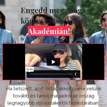
Engedd meg, hogy
körbevezesselek az
Akadémián!
🤗
Ha tetszett, amit láttál, akkor gyere velünk
tovább és tanulj magadról az ország
legnagyobb stílusszakértői tudástárában!