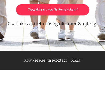
Tovább a csatlakozáshoz!
Csatlakozási lehetőség október 8. éjfélig!
Adatkezelési tájékoztató
ÁSZF