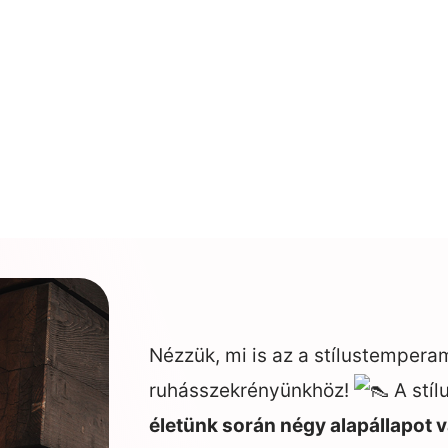
Nézzük, mi is az a stílustemper
ruhásszekrényünkhöz!
A stíl
életünk során négy alapállapot 