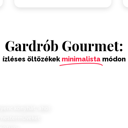
Gardrób Gourmet:
ízléses öltözékek
minimalista
módon
nyenc konyhát, ahol
 mesterműveket
mentum-