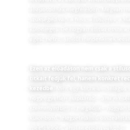
állapotodnak megfelelően. Megvan m
szükséged van: a friss, a fűszeres, a kl
különleges. De hogyan állítsd össze a
egész hétre, amitől mindenkinek leesik
Ezen az előadáson nem csak a stíluso
titkait fedjük fel, hanem konkrét re
kezedbe.
Mint egy Michelin-csillagos
hogy egyetlen alapdarab – ami jó esél
szekrényedben is megbújik – hogyan 
különböző, lélegzetelállító összeállít
megfelelően, ahol te éppen változol.