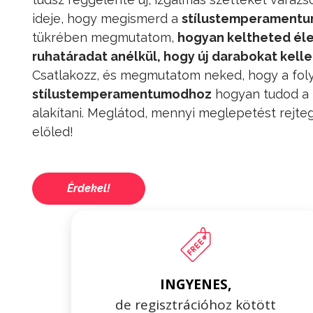
ideje, hogy megismerd a
stílustemperament
tükrében megmutatom,
hogyan keltheted éle
ruhatáradat anélkül, hogy új darabokat kell
Csatlakozz, és megmutatom neked, hogy a fol
stílustemperamentumodhoz
hogyan tudod a 
alakítani. Meglátod, mennyi meglepetést rejte
előled!
Érdekel!
INGYENES,
de regisztrációhoz kötött