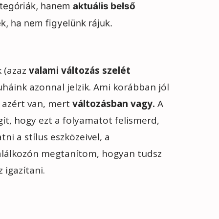
tegóriák, hanem
aktuális belső
k, ha nem figyelünk rájuk.
 (azaz
valami változás szelét
uháink azonnal jelzik. Ami korábban jól
z azért van, mert
változásban vagy.
A
, hogy ezt a folyamatot felismerd,
i a stílus eszközeivel, a
találkozón megtanítom, hogyan tudsz
 igazítani.