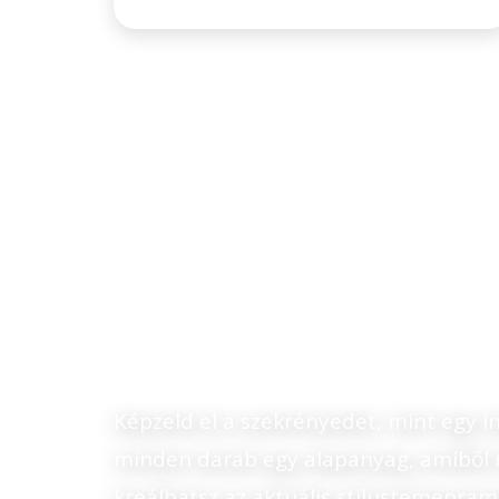
Képzeld el a szekrényedet, mint egy í
minden darab egy alapanyag, amiből
kreálhatsz az aktuális stílustemepra