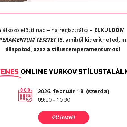
alálkozó előtti nap – ha regisztrálsz –
ELKÜLDÖM 
PERAMENTUM TESZTET
IS, amiből kiderítheted, m
állapotod, azaz a stílustemperamentumod!
YENES
ONLINE YURKOV STÍLUSTALÁL
2026. február 18. (szerda)
09:00 - 10:30
Ott leszek!