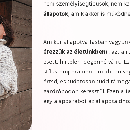
nem személyiségtípusok, nem ka
állapotok
, amik akkor is működne
Amikor állapotváltásban vagyunk
érezzük az életünkben
) ,
azt a r
esett, hirtelen idegenné válik. E
stílustemperamentum abban segít
értsd, és tudatosan tudd támogatn
gardróbodon keresztül. Ezen a 
egy alapdarabot az állapotaidhoz