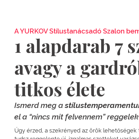
A YURKOV Stílustanácsadó Szalon bem
1 alapdarab 7 s
avagy a gardr
titkos élete
Ismerd meg a
stílustemperament
el a “nincs mit felvennem” reggelek
Úgy érzed, a szekrényed az örök lehetőségek
tudsz reggelente új, izgalmas szetteket varázso