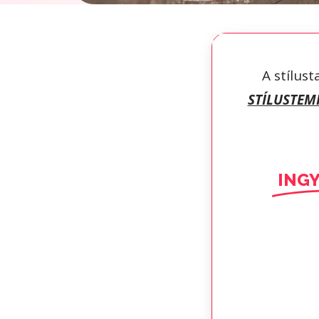
A stílust
STÍLUSTEM
ING