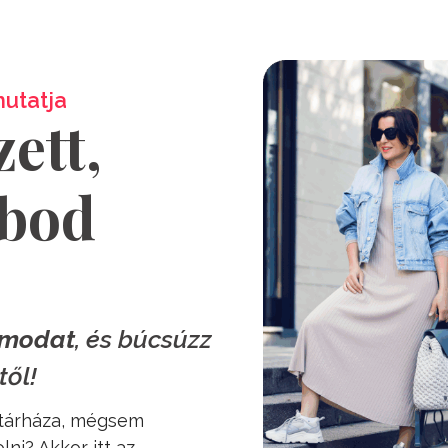
utatja
zett,
óbod
umodat
, és búcsúzz
től!
 tárháza, mégsem
lni? Akkor itt az