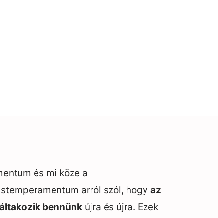
amentum és mi köze a
ustemperamentum arról szól, hogy
az
váltakozik bennünk
újra és újra. Ezek