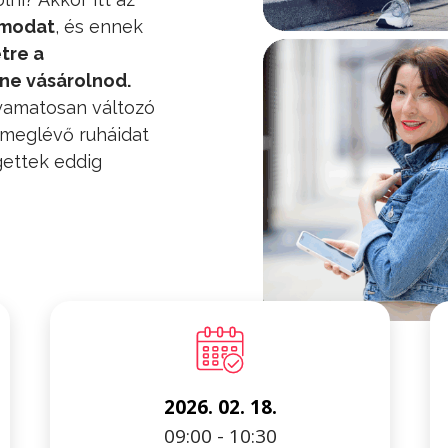
umodat
, és ennek
tre a
ene vásárolnod.
yamatosan változó
meglévő ruháidat
gettek eddig
2026. 02. 18.
09:00 - 10:30