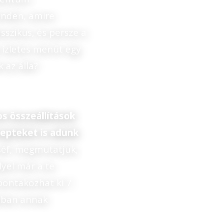
inden, amire
asszikus, és persze a
z ízletes menüt egy
 az álla?
s összeállítások
cepteket is adunk
 séf, megmutatjuk,
lyel már a te
bontakozhat ki 7
ásban annak